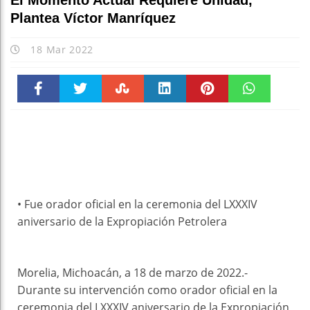
El Momento Actual Requiere Unidad,
Plantea Víctor Manríquez
18 Mar 2022
Faceboo
Twitter
Stumble
linkedin
Pinteres
WhatsAp
k
t
pt
• Fue orador oficial en la ceremonia del LXXXIV
aniversario de la Expropiación Petrolera
Morelia, Michoacán, a 18 de marzo de 2022.-
Durante su intervención como orador oficial en la
ceremonia del LXXXIV aniversario de la Expropiación