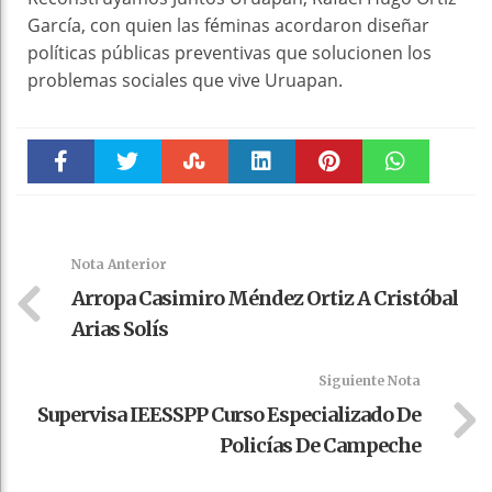
García, con quien las féminas acordaron diseñar
políticas públicas preventivas que solucionen los
problemas sociales que vive Uruapan.
Faceboo
Twitter
Stumble
linkedin
Pinteres
WhatsAp
k
t
pt
Nota Anterior
Arropa Casimiro Méndez Ortiz A Cristóbal
Arias Solís
Siguiente Nota
Supervisa IEESSPP Curso Especializado De
Policías De Campeche