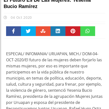
El Futuro Es De Las Mujeres: Yesenia
Bucio Ramírez
04 Oct 2020
Faceboo
Twitter
Stumble
linkedin
Pinteres
WhatsAp
k
t
pt
ESPECIAL/ INFOMANIA/ URUAPAN, MICH./ DOM-04-
OCT-2020/El futuro de las mujeres deben forjarlo las
mismas mujeres, por eso es importante que
participemos en la vida pública de nuestro
municipio, en temas de política, educación, deporte,
salud, cultura y seguridad, para frenar, por ejemplo,
la violencia de género, sentenció Yesenia Bucio
Ramírez, presidenta de la agrupación Mujeres Juntas
por Uruapan y esposa del presidente de
Reconstruyamos Juntos Uruapan, Rafael Hugo Ortiz