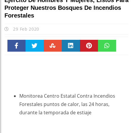
Ejército De Hombres Y Mujeres, Listos Para
Proteger Nuestros Bosques De Incendios
Forestales
29 Feb 2020
Faceboo
Twitter
Stumble
linkedin
Pinteres
WhatsAp
k
t
pt
Monitorea Centro Estatal Contra Incendios
Forestales puntos de calor, las 24 horas,
durante la temporada de estiaje