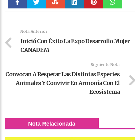
Faceboo
Twitter
Stumble
linkedin
Pinteres
WhatsAp
k
t
pt
Nota Anterior
Inició Con Éxito La Expo Desarrollo Mujer
CANADEM
Siguiente Nota
Convocan A Respetar Las Distintas Especies
Animales Y Convivir En Armonía Con El
Ecosistema
Nota Relacionada