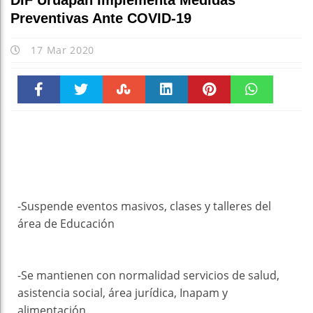
DIF Uruapan Implementa Medidas
Preventivas Ante COVID-19
17 Mar 2020
Faceboo
Twitter
Stumble
linkedin
Pinteres
WhatsAp
k
t
pt
-Suspende eventos masivos, clases y talleres del
área de Educación
-Se mantienen con normalidad servicios de salud,
asistencia social, área jurídica, Inapam y
alimentación