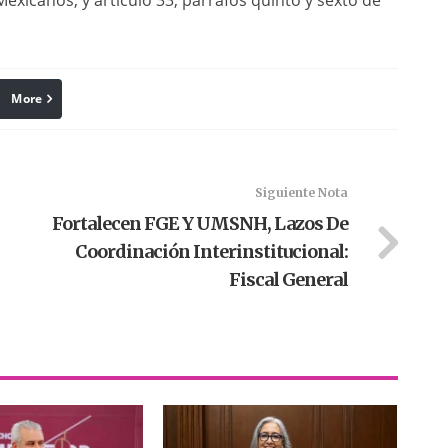
Mexicanos, y artículo 33, párrafos quinto y sexto de
More
linkedin
Pinterest
Siguiente Nota
Fortalecen FGE Y UMSNH, Lazos De
Coordinación Interinstitucional:
Fiscal General