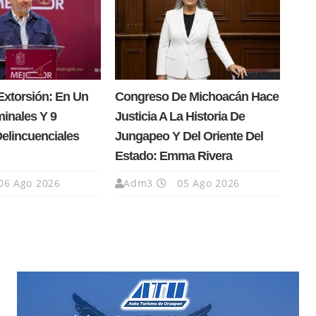
Extorsión: En Un
Congreso De Michoacán Hace
minales Y 9
Justicia A La Historia De
Delincuenciales
Jungapeo Y Del Oriente Del
Estado: Emma Rivera
06 Ago 2026
Adm3
05 Ago 2026