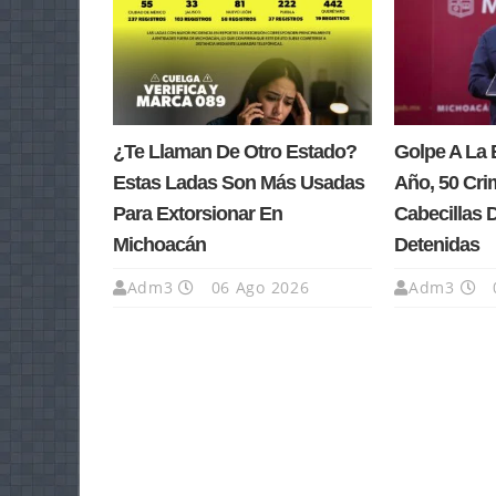
¿Te Llaman De Otro Estado?
Golpe A La 
Estas Ladas Son Más Usadas
Año, 50 Cri
Para Extorsionar En
Cabecillas 
Michoacán
Detenidas
Adm3
06 Ago 2026
Adm3