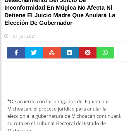
Desechamiento Del Juicio De
Inconformidad En Múgica No Afecta Ni
Detiene El Juicio Madre Que Anulará La
Elección De Gobernador
01 Jul 2021
Faceboo
Twitter
Stumble
linkedin
Pinteres
WhatsAp
k
t
pt
*De acuerdo con los abogados del Equipo por
Michoacán, el proceso jurídico para anular la
elección a la gubernatura de Michoacán continuará
su ruta en el Tribunal Electoral del Estado de
Michoacán.