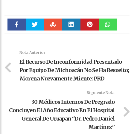
Faceboo
Twitter
Stumble
linkedin
Pinteres
WhatsAp
k
t
pt
Nota Anterior
El Recurso De Inconformidad Presentado
Por Equipo De Michoacán No Se Ha Resuelto;
Morena Nuevamente Miente: PRD
Siguiente Nota
30 Médicos Internos De Pregrado
Concluyen El Año Educativo En El Hospital
General De Uruapan “Dr. Pedro Daniel
Martínez”