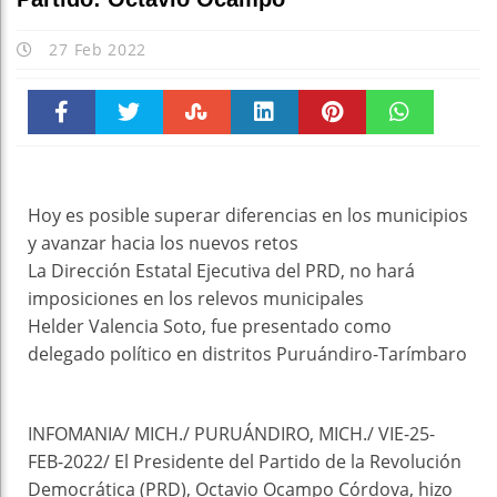
27 Feb 2022
Faceboo
Twitter
Stumble
linkedin
Pinteres
WhatsAp
k
t
pt
Hoy es posible superar diferencias en los municipios
y avanzar hacia los nuevos retos
La Dirección Estatal Ejecutiva del PRD, no hará
imposiciones en los relevos municipales
Helder Valencia Soto, fue presentado como
delegado político en distritos Puruándiro-Tarímbaro
INFOMANIA/ MICH./ PURUÁNDIRO, MICH./ VIE-25-
FEB-2022/ El Presidente del Partido de la Revolución
Democrática (PRD), Octavio Ocampo Córdova, hizo