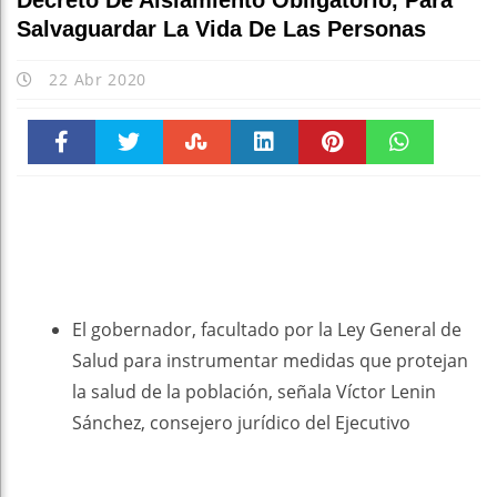
Decreto De Aislamiento Obligatorio, Para
Salvaguardar La Vida De Las Personas
22 Abr 2020
Faceboo
Twitter
Stumble
linkedin
Pinteres
WhatsAp
k
t
pt
El gobernador, facultado por la Ley General de
Salud para instrumentar medidas que protejan
la salud de la población, señala Víctor Lenin
Sánchez, consejero jurídico del Ejecutivo