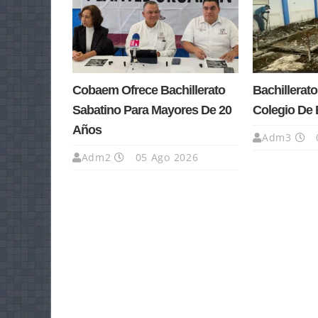
Cobaem Ofrece Bachillerato
Bachillerato
Sabatino Para Mayores De 20
Colegio De 
Años
Adm3
Adm2
05 Ago 2026