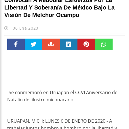
Convocan A Redoblar Esfuerzos Por La
Libertad Y Soberanía De México Bajo La
Visión De Melchor Ocampo
06 Ene 2020
Faceboo
Twitter
Stumble
linkedin
Pinteres
WhatsAp
k
t
pt
-Se conmemoró en Uruapan el CCVI Aniversario del
Natalio del ilustre michoacano
URUAPAN, MICH; LUNES 6 DE ENERO DE 2020.- A
trabajar juntos hombro a hombro por la libertad y