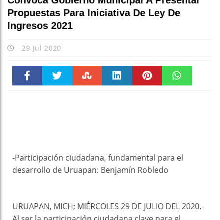
Convoca Gobierno Municipal A Presentar
Propuestas Para Iniciativa De Ley De
Ingresos 2021
29 Jul 2020
Faceboo
Twitter
Stumble
linkedin
Pinteres
WhatsAp
k
t
pt
-Participación ciudadana, fundamental para el
desarrollo de Uruapan: Benjamín Robledo
URUAPAN, MICH; MIÉRCOLES 29 DE JULIO DEL 2020.-
Al ser la participación ciudadana clave para el