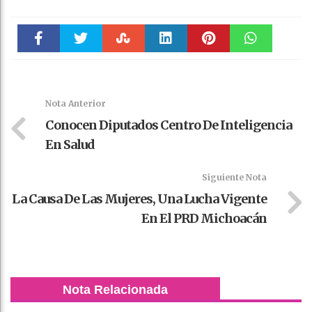
Faceboo
Twitter
Stumble
linkedin
Pinteres
WhatsAp
k
t
pt
Nota Anterior
Conocen Diputados Centro De Inteligencia
En Salud
Siguiente Nota
La Causa De Las Mujeres, Una Lucha Vigente
En El PRD Michoacán
Nota Relacionada