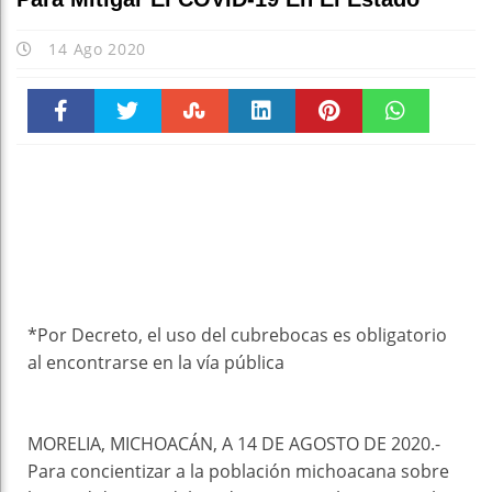
14 Ago 2020
Faceboo
Twitter
Stumble
linkedin
Pinteres
WhatsAp
k
t
pt
*Por Decreto, el uso del cubrebocas es obligatorio
al encontrarse en la vía pública
MORELIA, MICHOACÁN, A 14 DE AGOSTO DE 2020.-
Para concientizar a la población michoacana sobre