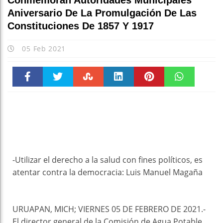
Conmemoran Autoridades Municipales
Aniversario De La Promulgación De Las
Constituciones De 1857 Y 1917
05 Feb 2021
Faceboo
Twitter
Stumble
linkedin
Pinteres
WhatsAp
k
t
pt
-Utilizar el derecho a la salud con fines políticos, es
atentar contra la democracia: Luis Manuel Magaña
URUAPAN, MICH; VIERNES 05 DE FEBRERO DE 2021.-
El director general de la Comisión de Agua Potable,