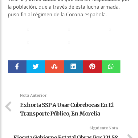
la población, que a través de esta lucha armada,
puso fin al régimen de la Corona española.
Faceboo
Twitter
Stumble
linkedin
Pinteres
WhatsAp
k
t
pt
Nota Anterior
Exhorta SSP A Usar Cubrebocas En El
Transporte Público, En Morelia
Siguiente Nota
Ejecuta Gobierno Estatal Obras Por 221.58