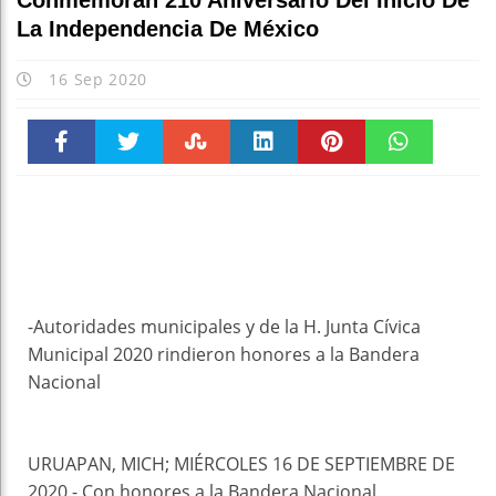
Conmemoran 210 Aniversario Del Inicio De
La Independencia De México
16 Sep 2020
Faceboo
Twitter
Stumble
linkedin
Pinteres
WhatsAp
k
t
pt
-Autoridades municipales y de la H. Junta Cívica
Municipal 2020 rindieron honores a la Bandera
Nacional
URUAPAN, MICH; MIÉRCOLES 16 DE SEPTIEMBRE DE
2020.- Con honores a la Bandera Nacional,