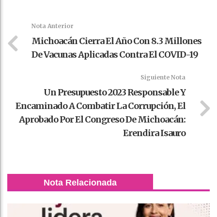
Faceboo
Twitter
Stumble
linkedin
Pinteres
WhatsAp
k
t
pt
Nota Anterior
Michoacán Cierra El Año Con 8.3 Millones
De Vacunas Aplicadas Contra El COVID-19
Siguiente Nota
Un Presupuesto 2023 Responsable Y
Encaminado A Combatir La Corrupción, El
Aprobado Por El Congreso De Michoacán:
Erendira Isauro
Nota Relacionada