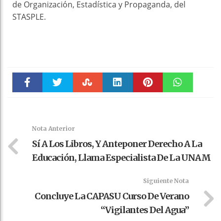
de Organización, Estadística y Propaganda, del
STASPLE.
Faceboo
Twitter
Stumble
linkedin
Pinteres
WhatsAp
k
t
pt
Nota Anterior
Sí A Los Libros, Y Anteponer Derecho A La
Educación, Llama Especialista De La UNAM
Siguiente Nota
Concluye La CAPASU Curso De Verano
“Vigilantes Del Agua”