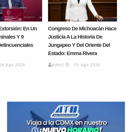
Extorsión: En Un
Congreso De Michoacán Hace
minales Y 9
Justicia A La Historia De
Delincuenciales
Jungapeo Y Del Oriente Del
Estado: Emma Rivera
06 Ago 2026
Adm3
05 Ago 2026