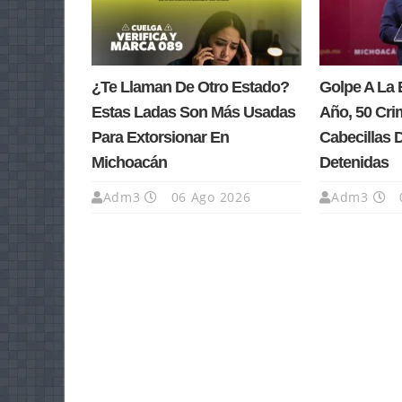
¿Te Llaman De Otro Estado?
Golpe A La 
Estas Ladas Son Más Usadas
Año, 50 Cri
Para Extorsionar En
Cabecillas 
Michoacán
Detenidas
Adm3
06 Ago 2026
Adm3