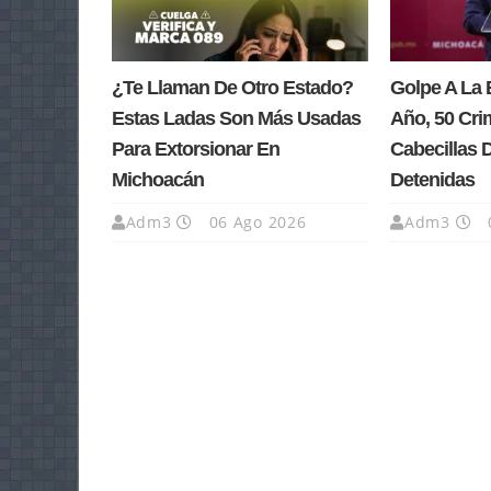
¿Te Llaman De Otro Estado?
Golpe A La 
Estas Ladas Son Más Usadas
Año, 50 Cri
Para Extorsionar En
Cabecillas 
Michoacán
Detenidas
Adm3
06 Ago 2026
Adm3