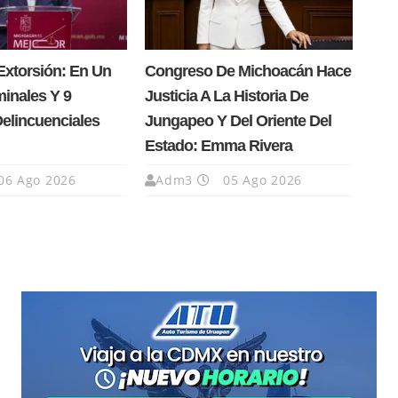
Extorsión: En Un
Congreso De Michoacán Hace
minales Y 9
Justicia A La Historia De
Delincuenciales
Jungapeo Y Del Oriente Del
Estado: Emma Rivera
06 Ago 2026
Adm3
05 Ago 2026