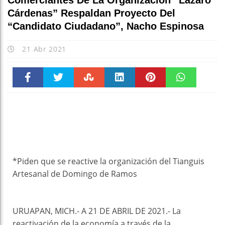
Comerciantes De La Organización “Lázaro
Cárdenas” Respaldan Proyecto Del
“candidato Ciudadano”, Nacho Espinosa
21 Abr 2021
Faceboo
Twitter
Stumble
linkedin
Pinteres
WhatsAp
k
t
pt
*Piden que se reactive la organización del Tianguis
Artesanal de Domingo de Ramos
URUAPAN, MICH.- A 21 DE ABRIL DE 2021.- La
reactivación de la economía a través de la