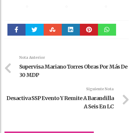
Faceboo
Twitter
Stumble
linkedin
Pinteres
WhatsAp
k
t
pt
Nota Anterior
Supervisa Mariano Torres Obras Por Más De
30 MDP
Siguiente Nota
Desactiva SSP Evento Y Remite A Barandilla
A Seis En LC