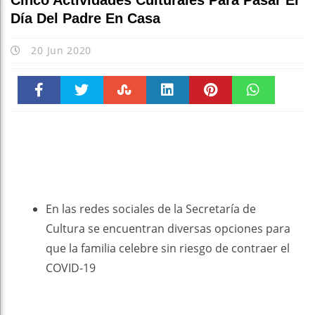
Cinco Actividades Culturales Para Pasar El
Día Del Padre En Casa
20 Jun 2020
Faceboo
Twitter
Stumble
linkedin
Pinteres
WhatsAp
k
t
pt
En las redes sociales de la Secretaría de
Cultura se encuentran diversas opciones para
que la familia celebre sin riesgo de contraer el
COVID-19