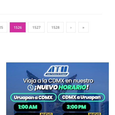
25
1526
1527
1528
›
»