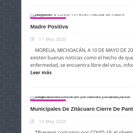
ESTATALES
Madre Positiva
11 May 2020
MORELIA, MICHOACÁN, A 10 DE MAYO DE 2020.
existen buenas noticias como el hecho de que 
enfermedad, se encuentra libre del virus, inf
Leer más
ESTATALES
Municipales De Zitácuaro Cierre De Pa
10 May 2020
*Prevenir contagios por COVID-19, el obje