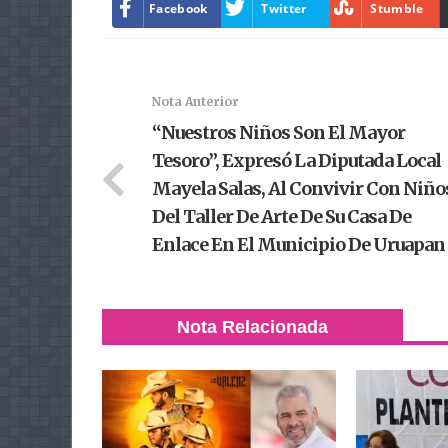
Facebook
Twitter
Stumble
Nota Anterior
“Nuestros Niños Son El Mayor
Tesoro”, Expresó La Diputada Local
Mayela Salas, Al Convivir Con Niño
Del Taller De Arte De Su Casa De
Enlace En El Municipio De Uruapan
Nota Relacionada