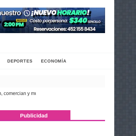
DEPORTES
ECONOMÍA
rcian y mueven la economía regional: Torres Piña
| 07 Ago 2026
Publicidad