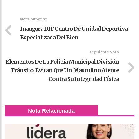
Faceboo
Twitter
Stumble
linkedin
Pinteres
WhatsAp
k
t
pt
Nota Anterior
Inaugura DIF Centro De Unidad Deportiva
Especializada Del Bien
Siguiente Nota
Elementos De La Policía Municipal División
Tránsito, Evitan Que Un Masculino Atente
Contra Su Integridad Física
Nota Relacionada