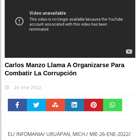
Carlos Manzo Llama A Organizarse Para
Combatir La Corrupción
26 Ene 2022
Faceboo
Twitter
Stumble
linkedin
Pinteres
WhatsAp
k
t
pt
EL/ INFOMANIA/ URUAPAN, MICH./ MIE-26-ENE-2022/