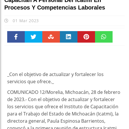
Capacitan A Personal Del Icatmi En
Procesos Y Competencias Laborales
01 Mar 2023
Faceboo
Twitter
Stumble
linkedin
Pinteres
WhatsAp
k
t
pt
_Con el objetivo de actualizar y fortalecer los
servicios que ofrece._
COMUNICADO 12/Morelia, Michoacán, 28 de febrero
de 2023.- Con el objetivo de actualizar y fortalecer
los servicios que ofrece el Instituto de Capacitación
para el Trabajo del Estado de Michoacán (Icatmi), la
directora general, Paula Espinosa Barrientos,
convocó a la primera reunión de estructura Icatmi