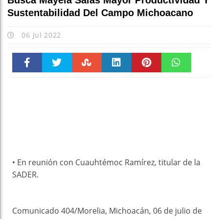
Busca Mayela Salas Mayor Productividad Y
Sustentabilidad Del Campo Michoacano
06 Jul 2022
Faceboo
Twitter
Stumble
linkedin
Pinteres
WhatsAp
k
t
pt
• En reunión con Cuauhtémoc Ramírez, titular de la
SADER.
Comunicado 404/Morelia, Michoacán, 06 de julio de