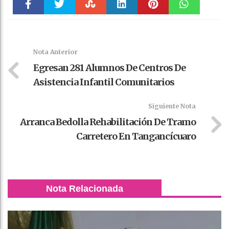
Faceboo
Twitter
Stumble
linkedin
Pinteres
WhatsAp
k
t
pt
Nota Anterior
Egresan 281 Alumnos De Centros De
Asistencia Infantil Comunitarios
Siguiente Nota
Arranca Bedolla Rehabilitación De Tramo
Carretero En Tangancícuaro
Nota Relacionada