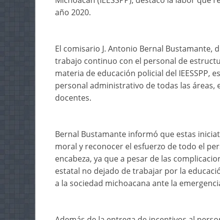
Michoacán (IEESSPP), destacó la labor que re
año 2020.
El comisario J. Antonio Bernal Bustamante, d
trabajo continuo con el personal de estruct
materia de educación policial del IEESSPP, es
personal administrativo de todas las áreas, 
docentes.
Bernal Bustamante informó que estas iniciat
moral y reconocer el esfuerzo de todo el per
encabeza, ya que a pesar de las complicacion
estatal no dejado de trabajar por la educac
a la sociedad michoacana ante la emergenci
Además de la entrega de incentivos al perso