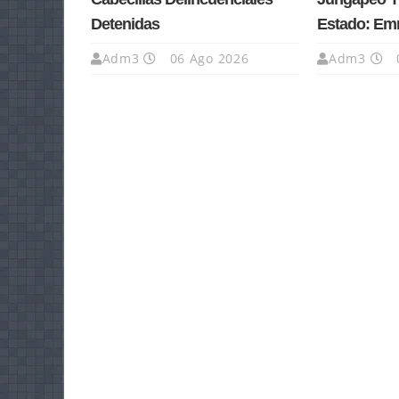
Detenidas
Estado: Em
Adm3
06 Ago 2026
Adm3