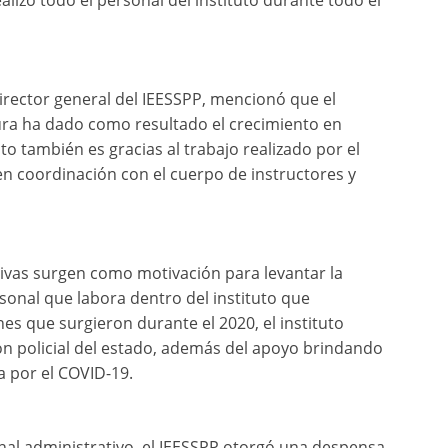
alizó todo el personal del instituto durante todo el
irector general del IEESSPP, mencionó que el
ura ha dado como resultado el crecimiento en
to también es gracias al trabajo realizado por el
en coordinación con el cuerpo de instructores y
ivas surgen como motivación para levantar la
sonal que labora dentro del instituto que
es que surgieron durante el 2020, el instituto
ión policial del estado, además del apoyo brindando
a por el COVID-19.
nal administrativo, el IEESSPP otorgó una despensa