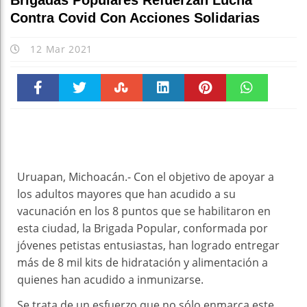
Brigadas Populares Refuerzan Lucha
Contra Covid Con Acciones Solidarias
12 Mar 2021
Faceboo
Twitter
Stumble
linkedin
Pinteres
WhatsAp
k
t
pt
Uruapan, Michoacán.- Con el objetivo de apoyar a
los adultos mayores que han acudido a su
vacunación en los 8 puntos que se habilitaron en
esta ciudad, la Brigada Popular, conformada por
jóvenes petistas entusiastas, han logrado entregar
más de 8 mil kits de hidratación y alimentación a
quienes han acudido a inmunizarse.
Se trata de un esfuerzo que no sólo enmarca este