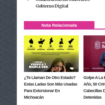
Gobierno Digital
Nota Relacionada
¿Te Llaman De Otro Estado?
Golpe A La 
Estas Ladas Son Más Usadas
Año, 50 Cri
Para Extorsionar En
Cabecillas 
Michoacán
Detenidas