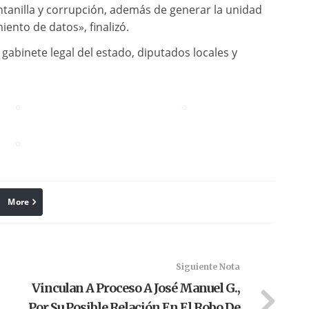
anilla y corrupción, además de generar la unidad
ento de datos», finalizó.
 gabinete legal del estado, diputados locales y
More
linkedin
Pinterest
Siguiente Nota
Vinculan A Proceso A José Manuel G.,
Por Su Posible Relación En El Robo De