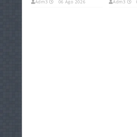
Adm3
06 Ago 2026
Adm3