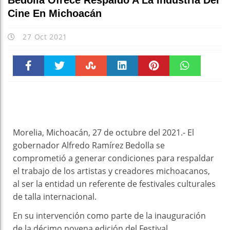
Bedolla Ofrece Respaldo A La Industria Del
Cine En Michoacán
27 Oct 2021
Faceboo
Twitter
Stumble
linkedin
Pinteres
WhatsAp
k
t
pt
Morelia, Michoacán, 27 de octubre del 2021.- El
gobernador Alfredo Ramírez Bedolla se
comprometió a generar condiciones para respaldar
el trabajo de los artistas y creadores michoacanos,
al ser la entidad un referente de festivales culturales
de talla internacional.
En su intervención como parte de la inauguración
de la décimo novena edición del Festival