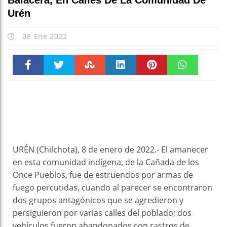
Balacera, En Calles De La Comunidad De
Urén
08 Ene 2022
Faceboo
Twitter
Stumble
linkedin
Pinteres
WhatsAp
k
t
pt
URÉN (Chilchota), 8 de enero de 2022.- El amanecer
en esta comunidad indígena, de la Cañada de los
Once Pueblos, fue de estruendos por armas de
fuego percutidas, cuando al parecer se encontraron
dos grupos antagónicos que se agredieron y
persiguieron por varias calles del poblado; dos
vehículos fueron abandonados con rastros de