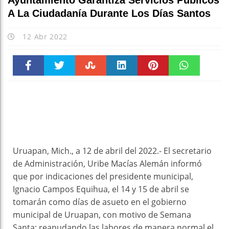
Ayuntamiento Garantiza Servicios Públicos
A La Ciudadanía Durante Los Días Santos
12 Abr 2022
Faceboo
Twitter
Stumble
linkedin
Pinteres
WhatsAp
k
t
pt
Uruapan, Mich., a 12 de abril del 2022.- El secretario
de Administración, Uribe Macías Alemán informó
que por indicaciones del presidente municipal,
Ignacio Campos Equihua, el 14 y 15 de abril se
tomarán como días de asueto en el gobierno
municipal de Uruapan, con motivo de Semana
Santa; reanudando las labores de manera normal el