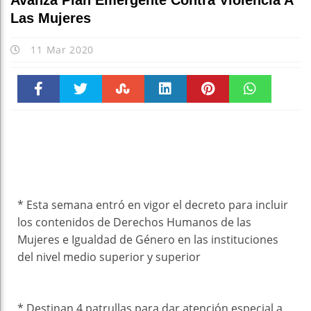
Avanza Plan Emergente Contra Violencia A
Las Mujeres
11 Mar 2020
Faceboo
Twitter
Stumble
linkedin
Pinteres
WhatsAp
k
t
pt
* Esta semana entró en vigor el decreto para incluir
los contenidos de Derechos Humanos de las
Mujeres e Igualdad de Género en las instituciones
del nivel medio superior y superior
* Destinan 4 patrullas para dar atención especial a