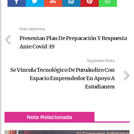
Faceboo
Twitter
Stumble
linkedin
Pinteres
WhatsAp
k
t
pt
Nota Anterior
Presentan Plan De Preparación Y Respuesta
Ante Covid-19
Siguiente Nota
Se Vincula Tecnológico De Puruándiro Con
Espacio Emprendedor En Apoyo A
Estudiantes
Nota Relacionada