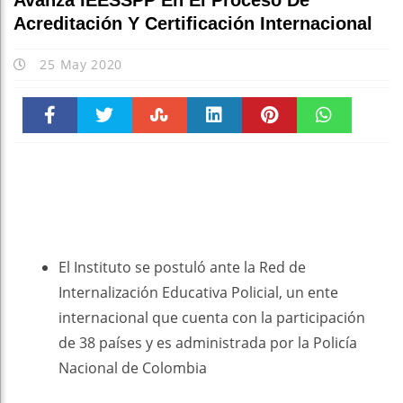
Avanza IEESSPP En El Proceso De
Acreditación Y Certificación Internacional
25 May 2020
Faceboo
Twitter
Stumble
linkedin
Pinteres
WhatsAp
k
t
pt
El Instituto se postuló ante la Red de
Internalización Educativa Policial, un ente
internacional que cuenta con la participación
de 38 países y es administrada por la Policía
Nacional de Colombia