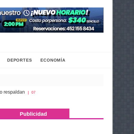
DEPORTES
ECONOMÍA
paldan
Gaby Molina promueve que niñas y adolesc
| 07 Ago 2026
ro; asegura más de 500 dosis de metanfetamina y máquinas trag
Publicidad