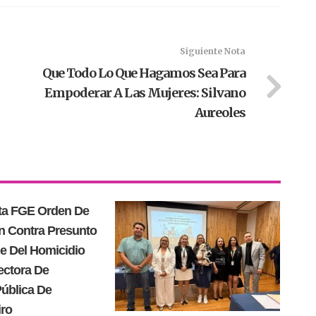
Siguiente Nota
Que Todo Lo Que Hagamos Sea Para
Empoderar A Las Mujeres: Silvano
Aureoles
a FGE Orden De
n Contra Presunto
e Del Homicidio
ectora De
ública De
ro