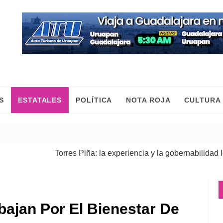
S
ESTATALES
POLÍTICA
NOTA ROJA
CULTURA
Torres Piña: la experiencia y la gobernabilidad lo res
Fiscalía General ejecuta cateos en Morelia y Pátzcua
bajan Por El Bienestar De