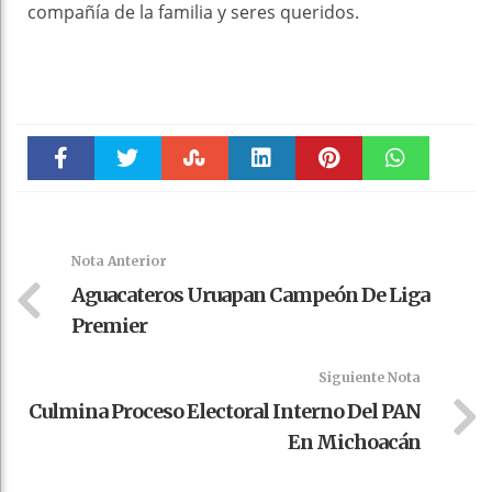
compañía de la familia y seres queridos.
Faceboo
Twitter
Stumble
linkedin
Pinteres
WhatsAp
k
t
pt
Nota Anterior
Aguacateros Uruapan Campeón De Liga
Premier
Siguiente Nota
Culmina Proceso Electoral Interno Del PAN
En Michoacán