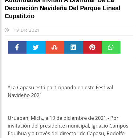
Autoridades Invitan A Disfrutar De La
Decoración Navideña Del Parque Lineal
Cupatitzio
19 Dic 2021
Faceboo
Twitter
Stumble
linkedin
Pinteres
WhatsAp
k
t
pt
*La Capasu está participando en este Festival
Navideño 2021
Uruapan, Mich., a 19 de diciembre de 2021.- Por
invitación del presidente municipal, Ignacio Campos
Equihua y a través del director de Capasu, Rodolfo