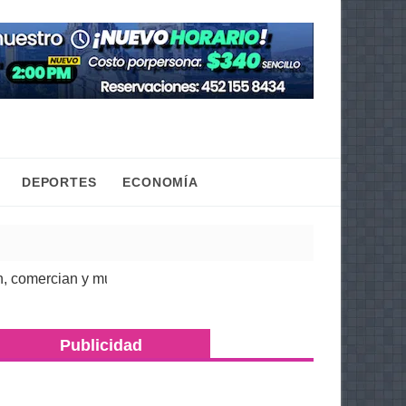
DEPORTES
ECONOMÍA
rcian y mueven la economía regional: Torres Piña
| 07 Ago 2026
Publicidad