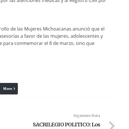
 por las atenciones médicas y al Registro Civil por
rrollo de las Mujeres Michoacanas anunció que el
sesorías a favor de las mujeres, adolescentes y
e para conmemorar el 8 de marzo, sino que
More
linkedin
Pinterest
Siguiente Nota
SACRILEGIO POLITICO: Los