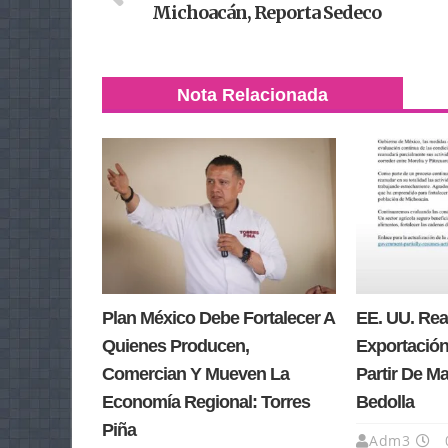
Michoacán, Reporta Sedeco
Nota Relacionada
Plan México Debe Fortalecer A
EE. UU. Re
Quienes Producen,
Exportación
Comercian Y Mueven La
Partir De M
Economía Regional: Torres
Bedolla
Piña
Adm3