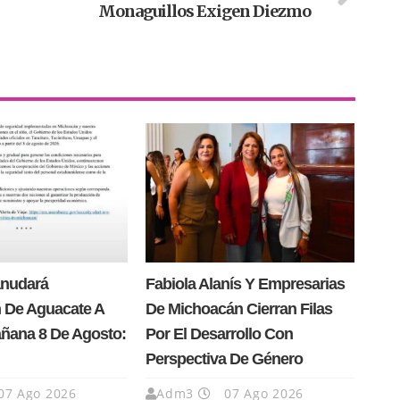
Monaguillos Exigen Diezmo
anudará
Fabiola Alanís Y Empresarias
 De Aguacate A
De Michoacán Cierran Filas
añana 8 De Agosto:
Por El Desarrollo Con
Perspectiva De Género
07 Ago 2026
Adm3
07 Ago 2026