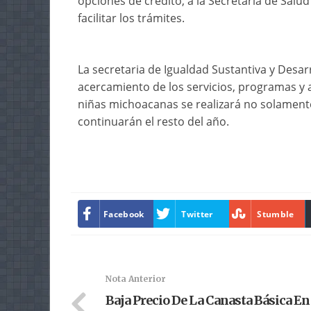
opciones de crédito, a la Secretaría de Salud
facilitar los trámites.
La secretaria de Igualdad Sustantiva y Desa
acercamiento de los servicios, programas y a
niñas michoacanas se realizará no solament
continuarán el resto del año.
Facebook
Twitter
Stumble
Nota Anterior
Baja Precio De La Canasta Básica En