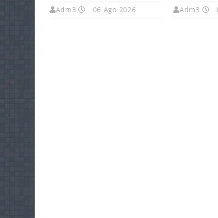
Adm3
06 Ago 2026
Adm3