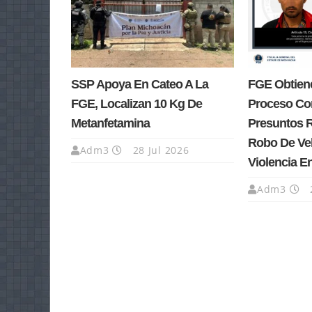
SSP Apoya En Cateo A La
FGE Obtiene
FGE, Localizan 10 Kg De
Proceso Co
Metanfetamina
Presuntos 
Robo De Ve
Adm3
28 Jul 2026
Violencia E
Adm3