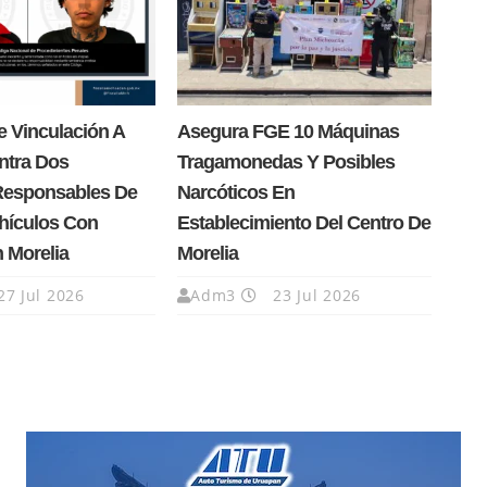
 Vinculación A
Asegura FGE 10 Máquinas
ntra Dos
Tragamonedas Y Posibles
Responsables De
Narcóticos En
hículos Con
Establecimiento Del Centro De
n Morelia
Morelia
27 Jul 2026
Adm3
23 Jul 2026