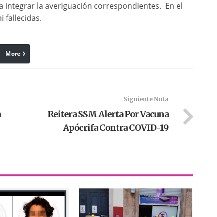
a integrar la averiguación correspondientes. En el
 fallecidas.
More
linkedin
Pinterest
Siguiente Nota
a
Reitera SSM Alerta Por Vacuna
Apócrifa Contra COVID-19