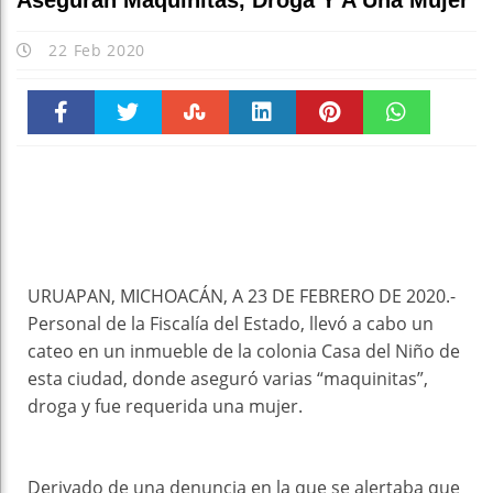
Aseguran Maquinitas, Droga Y A Una Mujer
22 Feb 2020
Faceboo
Twitter
Stumble
linkedin
Pinteres
WhatsAp
k
t
pt
URUAPAN, MICHOACÁN, A 23 DE FEBRERO DE 2020.-
Personal de la Fiscalía del Estado, llevó a cabo un
cateo en un inmueble de la colonia Casa del Niño de
esta ciudad, donde aseguró varias “maquinitas”,
droga y fue requerida una mujer.
Derivado de una denuncia en la que se alertaba que