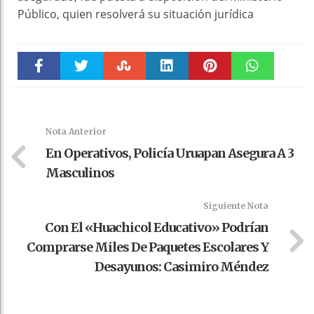
Público, quien resolverá su situación jurídica
Faceboo
Twitter
Stumble
linkedin
Pinteres
WhatsAp
k
t
pt
Nota Anterior
En Operativos, Policía Uruapan Asegura A 3
Masculinos
Siguiente Nota
Con El «huachicol Educativo» Podrían
Comprarse Miles De Paquetes Escolares Y
Desayunos: Casimiro Méndez