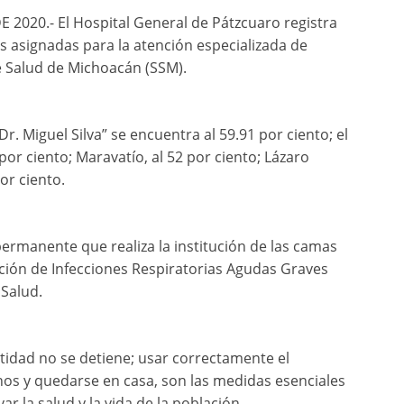
020.- El Hospital General de Pátzcuaro registra
s asignadas para la atención especializada de
e Salud de Michoacán (SSM).
r. Miguel Silva” se encuentra al 59.91 por ciento; el
or ciento; Maravatío, al 52 por ciento; Lázaro
or ciento.
ermanente que realiza la institución de las camas
nción de Infecciones Respiratorias Agudas Graves
 Salud.
tidad no se detiene; usar correctamente el
os y quedarse en casa, son las medidas esenciales
ar la salud y la vida de la población.