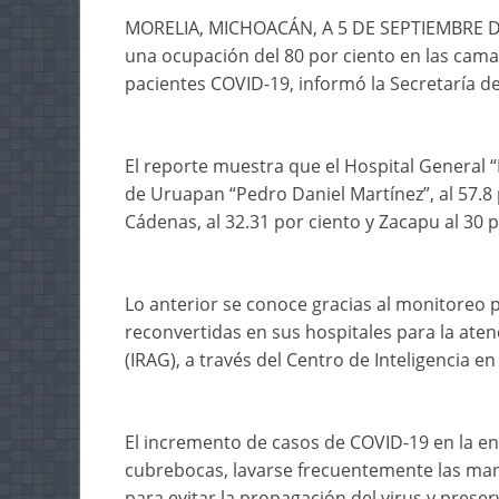
MORELIA, MICHOACÁN, A 5 DE SEPTIEMBRE DE 2
una ocupación del 80 por ciento en las cama
pacientes COVID-19, informó la Secretaría d
El reporte muestra que el Hospital General “D
de Uruapan “Pedro Daniel Martínez”, al 57.8 p
Cádenas, al 32.31 por ciento y Zacapu al 30 p
Lo anterior se conoce gracias al monitoreo p
reconvertidas en sus hospitales para la ate
(IRAG), a través del Centro de Inteligencia en
El incremento de casos de COVID-19 en la en
cubrebocas, lavarse frecuentemente las man
para evitar la propagación del virus y preserv