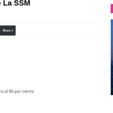
e La SSM
More
linkedin
Pinterest
a al 80 por ciento