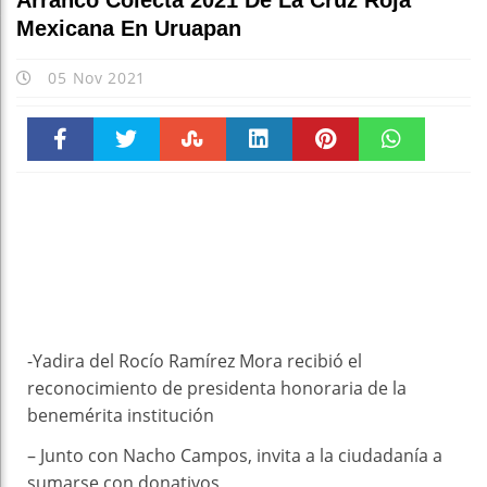
Arrancó Colecta 2021 De La Cruz Roja
Mexicana En Uruapan
05 Nov 2021
Faceboo
Twitter
Stumble
linkedin
Pinteres
WhatsAp
k
t
pt
-Yadira del Rocío Ramírez Mora recibió el
reconocimiento de presidenta honoraria de la
benemérita institución
– Junto con Nacho Campos, invita a la ciudadanía a
sumarse con donativos