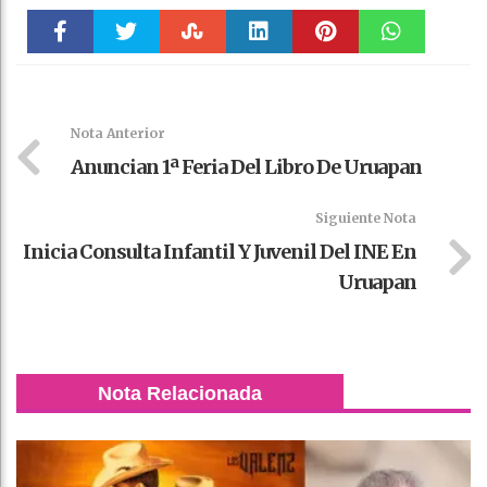
Faceboo
Twitter
Stumble
linkedin
Pinteres
WhatsAp
k
t
pt
Nota Anterior
Anuncian 1ª Feria Del Libro De Uruapan
Siguiente Nota
Inicia Consulta Infantil Y Juvenil Del INE En
Uruapan
Nota Relacionada