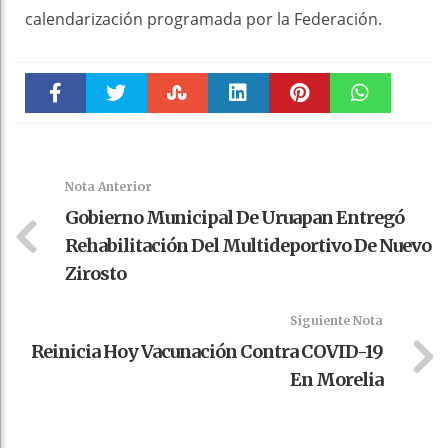
calendarización programada por la Federación.
Faceboo
Twitter
Stumble
linkedin
Pinteres
WhatsAp
k
t
pt
Nota Anterior
Gobierno Municipal De Uruapan Entregó
Rehabilitación Del Multideportivo De Nuevo
Zirosto
Siguiente Nota
Reinicia Hoy Vacunación Contra COVID-19
En Morelia