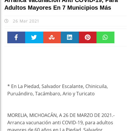
Arranca Vacunación Anti COVID-19, Para
Adultos Mayores En 7 Municipios Más
26 Mar 2021
Faceboo
Twitter
Stumble
linkedin
Pinteres
WhatsAp
k
t
pt
* En La Piedad, Salvador Escalante, Chinicuila,
Puruándiro, Tacámbaro, Ario y Turicato
MORELIA, MICHOACÁN, A 26 DE MARZO DE 2021.-
Arranca vacunación anti COVID-19, para adultos
mayores de 60 años en La Piedad, Salvador