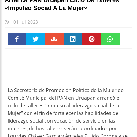
Arranca PAN Uruapan Ciclo De Talleres
«Impulso Social A La Mujer»
01 Jul 2023
Faceboo
Twitter
Stumble
linkedin
Pinteres
WhatsAp
k
t
pt
La Secretaría de Promoción Política de la Mujer del
Comité Municipal del PAN en Uruapan arrancó el
ciclo de talleres “Impulso al liderazgo social de la
Mujer” con el fin de fortalecer las habilidades de
liderazgo social con vocación de servicio en las
mujeres; dichos talleres serán coordinados por
Lourdes Chávez García y Ángeles Pulido Corona y se