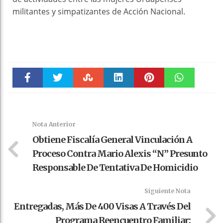
militantes y simpatizantes de Acción Nacional.
Faceboo
Twitter
Stumble
linkedin
Pinteres
WhatsAp
k
t
pt
Nota Anterior
Obtiene Fiscalía General Vinculación A
Proceso Contra Mario Alexis “N” Presunto
Responsable De Tentativa De Homicidio
Siguiente Nota
Entregadas, Más De 400 Visas A Través Del
Programa Reencuentro Familiar: