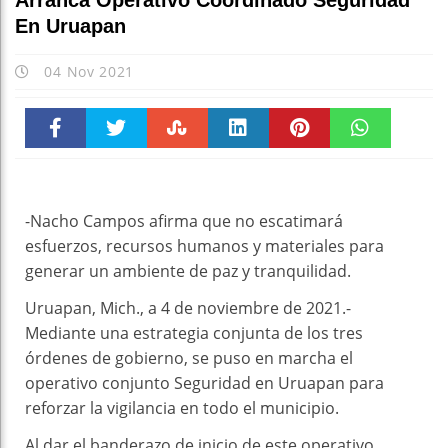
Arranca Operativo Coordinado Seguridad
En Uruapan
04 Nov 2021
Faceboo
Twitter
Stumble
linkedin
Pinteres
WhatsAp
k
t
pt
-Nacho Campos afirma que no escatimará
esfuerzos, recursos humanos y materiales para
generar un ambiente de paz y tranquilidad.
Uruapan, Mich., a 4 de noviembre de 2021.-
Mediante una estrategia conjunta de los tres
órdenes de gobierno, se puso en marcha el
operativo conjunto Seguridad en Uruapan para
reforzar la vigilancia en todo el municipio.
Al dar el banderazo de inicio de este operativo