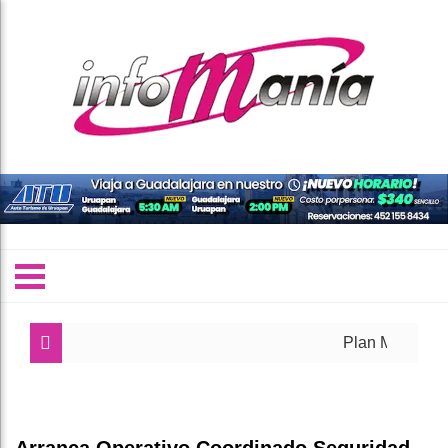
Plan México debe fo
Fabiola Alanís y emp
Torres Piña: la expe