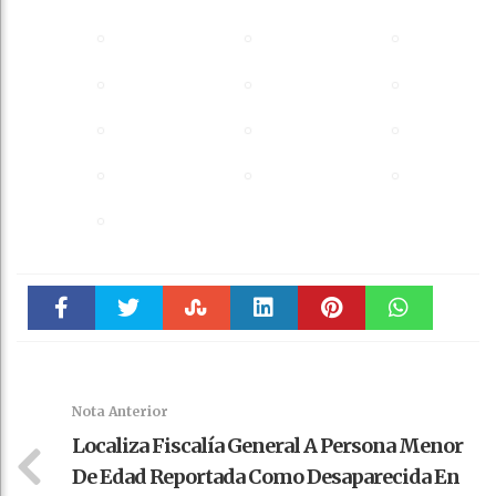
Faceboo
Twitter
Stumble
linkedin
Pinteres
WhatsAp
k
t
pt
Nota Anterior
Localiza Fiscalía General A Persona Menor
De Edad Reportada Como Desaparecida En