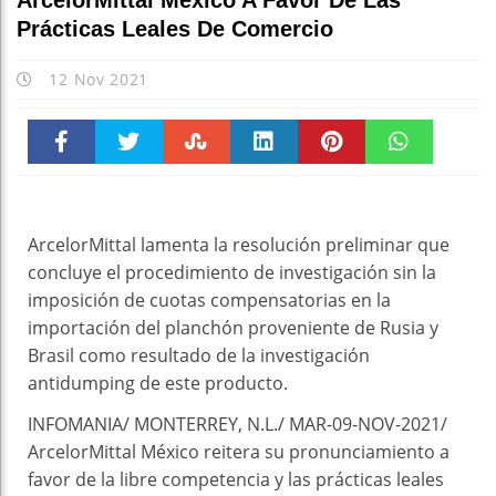
ArcelorMittal México A Favor De Las
Prácticas Leales De Comercio
12 Nov 2021
Faceboo
Twitter
Stumble
linkedin
Pinteres
WhatsAp
k
t
pt
ArcelorMittal lamenta la resolución preliminar que
concluye el procedimiento de investigación sin la
imposición de cuotas compensatorias en la
importación del planchón proveniente de Rusia y
Brasil como resultado de la investigación
antidumping de este producto.
INFOMANIA/ MONTERREY, N.L./ MAR-09-NOV-2021/
ArcelorMittal México reitera su pronunciamiento a
favor de la libre competencia y las prácticas leales