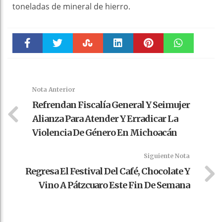
toneladas de mineral de hierro.
Faceboo
Twitter
Stumble
linkedin
Pinteres
WhatsAp
k
t
pt
Nota Anterior
Refrendan Fiscalía General Y Seimujer
Alianza Para Atender Y Erradicar La
Violencia De Género En Michoacán
Siguiente Nota
Regresa El Festival Del Café, Chocolate Y
Vino A Pátzcuaro Este Fin De Semana