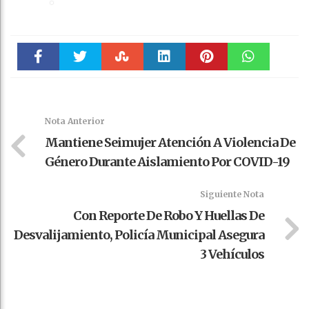
Faceboo
Twitter
Stumble
linkedin
Pinteres
WhatsAp
k
t
pt
Nota Anterior
Mantiene Seimujer Atención A Violencia De
Género Durante Aislamiento Por COVID-19
Siguiente Nota
Con Reporte De Robo Y Huellas De
Desvalijamiento, Policía Municipal Asegura
3 Vehículos