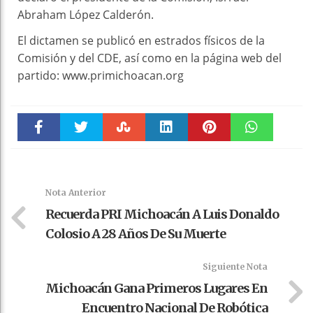
Abraham López Calderón.
El dictamen se publicó en estrados físicos de la
Comisión y del CDE, así como en la página web del
partido: www.primichoacan.org
Faceboo
Twitter
Stumble
linkedin
Pinteres
WhatsAp
k
t
pt
Nota Anterior
Recuerda PRI Michoacán A Luis Donaldo
Colosio A 28 Años De Su Muerte
Siguiente Nota
Michoacán Gana Primeros Lugares En
Encuentro Nacional De Robótica