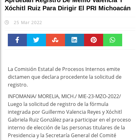
Aprueban Registro De Memo Valencia Y
Xóchitl Ruiz Para Dirigir El PRI Michoacán
25 Mar 2022
Faceboo
Twitter
Stumble
linkedin
Pinteres
WhatsAp
k
t
pt
La Comisión Estatal de Procesos Internos emite
dictamen que declara procedente la solicitud de
registro.
INFOMANIA/ MORELIA, MICH./ MIE-23-MZO-2022/
Luego la solicitud de registro de la fórmula
integrada por Guillermo Valencia Reyes y Xóchitl
Gabriela Ruiz González para participar en el proceso
interno de elección de las personas titulares de la
Presidencia y la Secretaría General del Comité