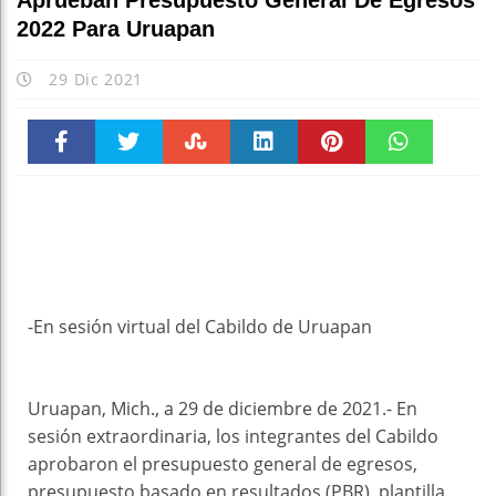
Aprueban Presupuesto General De Egresos
2022 Para Uruapan
29 Dic 2021
Faceboo
Twitter
Stumble
linkedin
Pinteres
WhatsAp
k
t
pt
-En sesión virtual del Cabildo de Uruapan
Uruapan, Mich., a 29 de diciembre de 2021.- En
sesión extraordinaria, los integrantes del Cabildo
aprobaron el presupuesto general de egresos,
presupuesto basado en resultados (PBR), plantilla