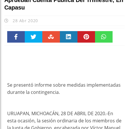
Aprueban Cuenta Pública Del Trimestre, En
Capasu
28 Abr 2020
Faceboo
Twitter
Stumble
linkedin
Pinteres
WhatsAp
k
t
pt
Se presentó informe sobre medidas implementadas
durante la contingencia.
URUAPAN, MICHOACÁN, 28 DE ABRIL DE 2020.-En
esta ocasión, la sesión ordinaria de los miembros de
la Junta de Gobierno, encabezada por Víctor Manuel