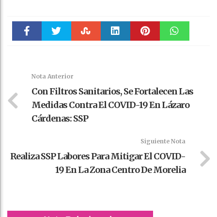
Faceboo
Twitter
Stumble
linkedin
Pinteres
WhatsAp
k
t
pt
Nota Anterior
Con Filtros Sanitarios, Se Fortalecen Las
Medidas Contra El COVID-19 En Lázaro
Cárdenas: SSP
Siguiente Nota
Realiza SSP Labores Para Mitigar El COVID-
19 En La Zona Centro De Morelia