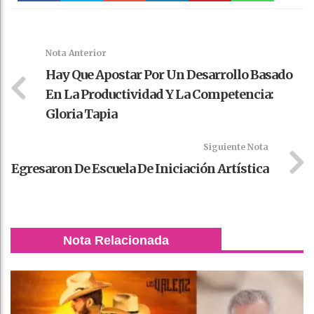
Faceboo
Twitter
Stumble
linkedin
Pinteres
WhatsAp
k
t
pt
Nota Anterior
Hay Que Apostar Por Un Desarrollo Basado
En La Productividad Y La Competencia:
Gloria Tapia
Siguiente Nota
Egresaron De Escuela De Iniciación Artística
Nota Relacionada